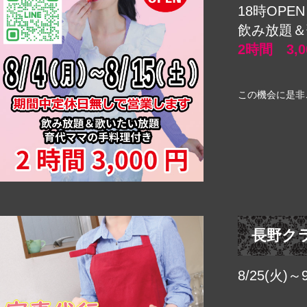
18時OPE
飲み放題＆
2時間 3,0
この機会に是非
長野ク
8/25(火)～