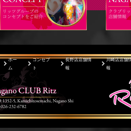
ホー
コンセプ
長野店店舗情
川崎店店舗
ム
ト
報
報