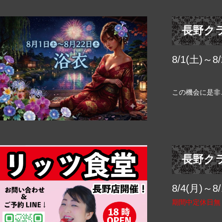
長野ク
8/1(土)～8
この機会に是非
長野ク
8/4(月)～8
期間中定休日無