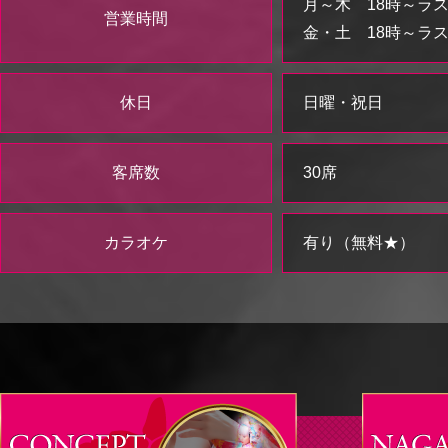
月～木 18時～ラ
営業時間
金・土 18時～ラ
休日
日曜・祝日
客席数
30席
カラオケ
有り（無料★）